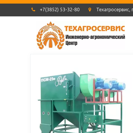
+7(3852) 53-32-80
Техагросервис
,