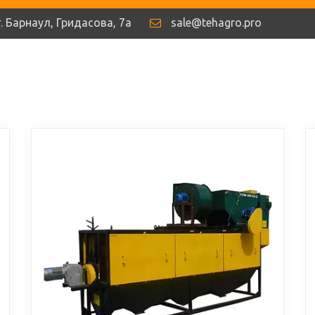
г. Барнаул
,
Гридасова
,
7а
sale@tehagro.pro