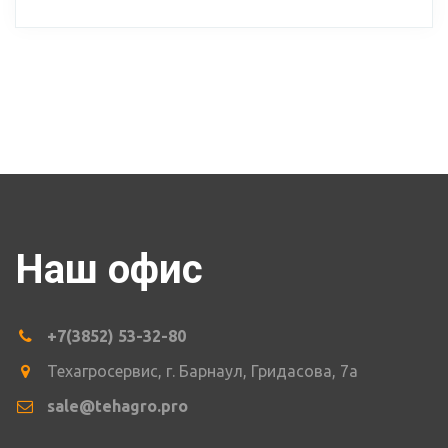
Наш офис
+7(3852) 53-32-80
Техагросервис
,
г. Барнаул
,
Гридасова
,
7а
sale@tehagro.pro