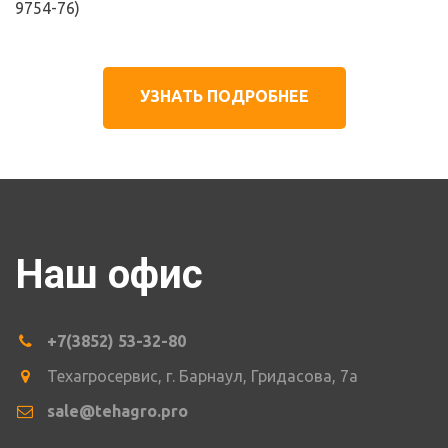
9754-76)
УЗНАТЬ ПОДРОБНЕЕ
Наш офис
+7(3852) 53-32-80
Техагросервис
,
г. Барнаул
,
Гридасова
,
7а
sale@tehagro.pro