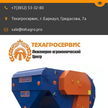
Пере
+7(3852) 53-32-80
Техагросервис
,
г. Барнаул
,
Гридасова
,
7а
sale@tehagro.pro