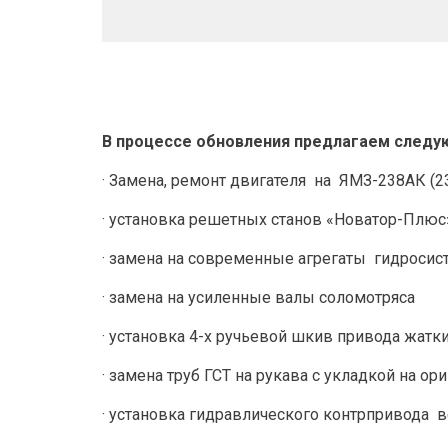
В процессе обновления предлагаем след
· Замена, ремонт двигателя  на  ЯМЗ-238АК (23
· установка решетных станов «Новатор-Плюс
· замена на современные агрегаты  гидросис
· замена на усиленные валы соломотряса
· установка 4-х ручьевой шкив привода жатк
· замена труб ГСТ на рукава с укладкой на о
· установка гидравлического контрпривода  