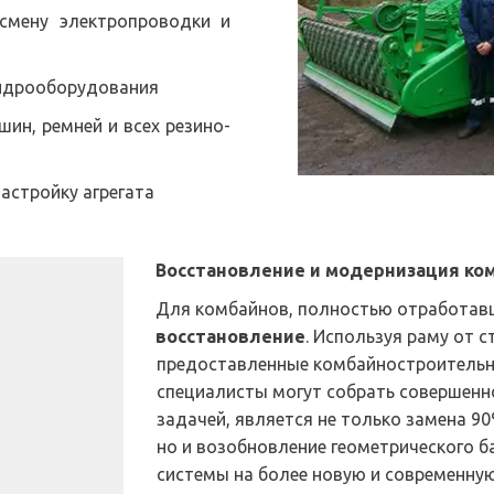
смену электропроводки и
гидрооборудования
ин, ремней и всех резино-
настройку агрегата
Восстановление и модернизация ко
восстановление
. Используя раму от с
предоставленные комбайностроительн
специалисты могут собрать совершенно
задачей, является не только замена 90
но и возобновление геометрического б
системы на более новую и современную