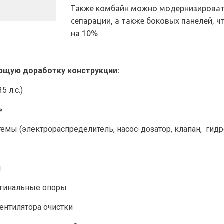
Также комбайн можно модернизировать
сепарации, а также боковых панелей, 
на 10%
ующую
доработку
конструкции:
5 л.с.)
»
темы (электрораспределитель, насос-дозатор, клапан,  гид
и
ригинальные опоры
вентилятора очистки