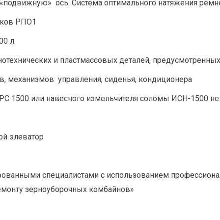
  «подвижную»  ось. Система оптимального натяжения ремне
тков РПО1
00 л.
инотехнических и пластмассовых деталей, предусмотренны
в, механизмов  управления, сиденья, кондиционера
 ИРС 1500 или навесного измельчителя соломы ИСН-1500 не
ой элеватор
ванными специалистами с использованием профессиональ
ремонту зерноуборочных комбайнов»