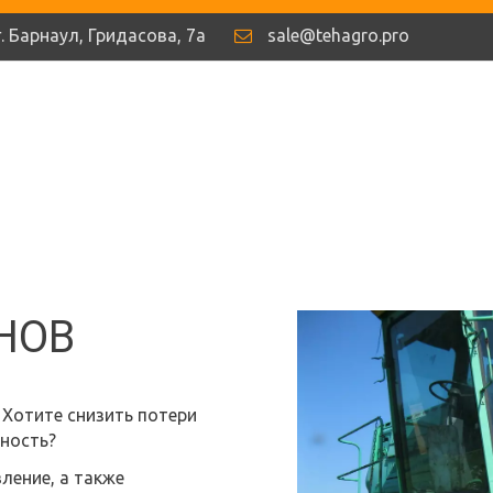
г. Барнаул
,
Гридасова
,
7а
sale@tehagro.pro
НОВ
Хотите снизить потери 
ность? 
ение, а также 