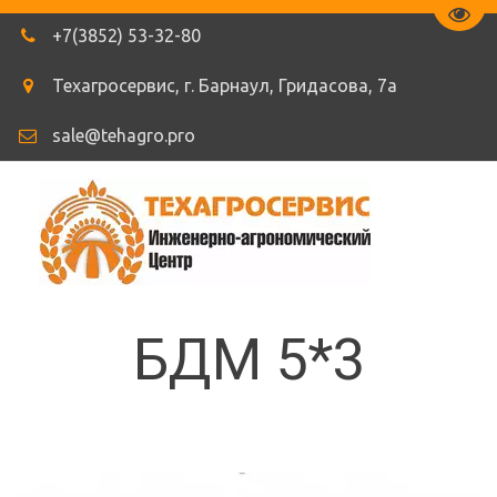
Пере
+7(3852) 53-32-80
Техагросервис
,
г. Барнаул
,
Гридасова
,
7а
sale@tehagro.pro
БДМ 5*3