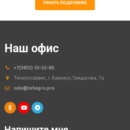
УЗНАТЬ ПОДРОБНЕЕ
Наш офис
+7(3852) 53-32-80
Техагросервис
,
г. Барнаул
,
Гридасова
,
7а
sale@tehagro.pro
Напишите мне