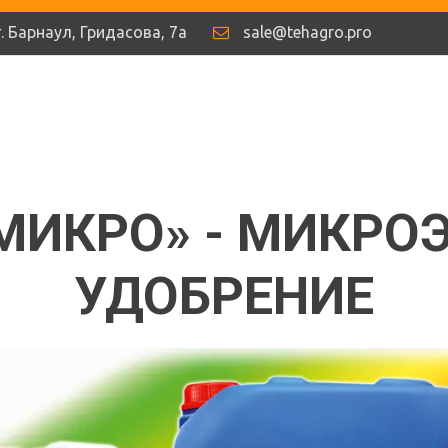
г. Барнаул
,
Гридасова
,
7а
sale@tehagro.pro
МИКРО» - МИКРО
УДОБРЕНИЕ