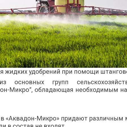
я жидких удобрений при помощи штангов
з основных групп сельскохозяйств
дон-Микро”, обладающая необходимым на
в «Аквадон-Микро» придают различным м
и в состав не входят.