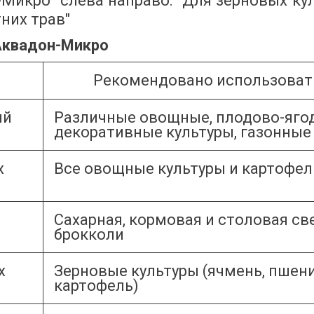
икро" слева направо: "Для зерновых культ
них трав"
"Аквадон-Микро
Рекомендовано использоват
ый
Различные овощные, плодово-ягод
декоративные культуры, газонные
х
Все овощные культуры и картофел
Сахарная, кормовая и столовая све
брокколи
х
Зерновые культуры (ячмень, пшениц
картофель)