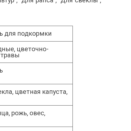
ур", "Для рапса", "Для свеклы",
ь для подкормки
ные, цветочно-
 травы
ь
кла, цветная капуста,
а, рожь, овес,